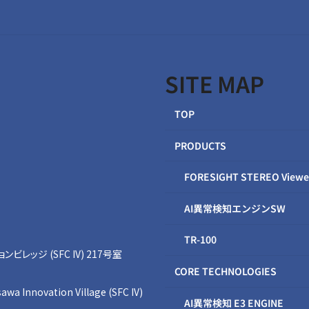
SITE MAP
TOP
PRODUCTS
FORESIGHT STEREO Viewe
AI異常検知エンジンSW
TR-100
レッジ (SFC IV) 217号室
CORE TECHNOLOGIES
awa Innovation Village (SFC IV)
AI異常検知 E3 ENGINE