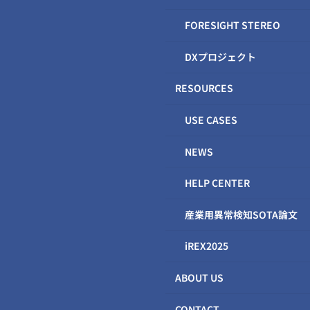
FORESIGHT STEREO
DXプロジェクト
RESOURCES
USE CASES
NEWS
HELP CENTER
産業用異常検知SOTA論文
iREX2025
ABOUT US
CONTACT