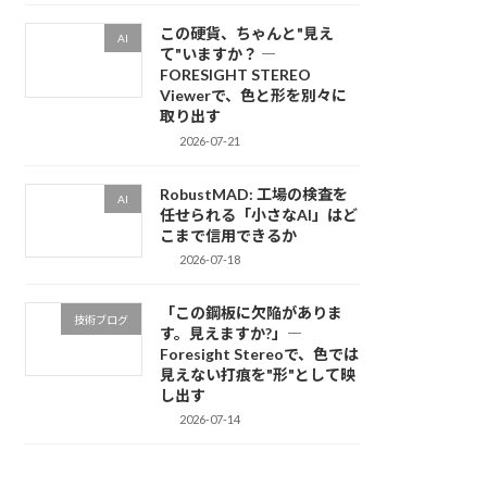
この硬貨、ちゃんと"見え
AI
て"いますか？ ―
FORESIGHT STEREO
Viewerで、色と形を別々に
取り出す
2026-07-21
RobustMAD: 工場の検査を
AI
任せられる「小さなAI」はど
こまで信用できるか
2026-07-18
「この鋼板に欠陥がありま
技術ブログ
す。見えますか?」―
Foresight Stereoで、色では
見えない打痕を"形"として映
し出す
2026-07-14