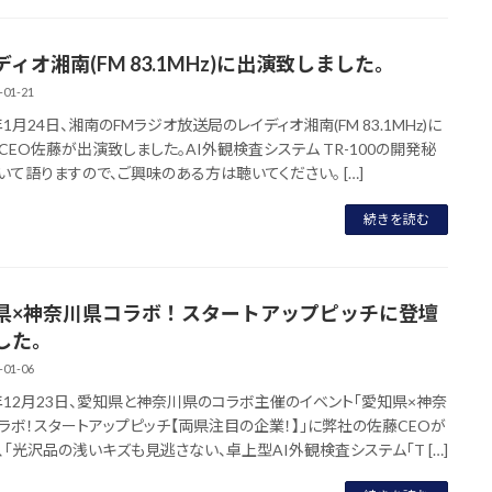
ィオ湘南(FM 83.1MHz)に出演致しました。
-01-21
年1月24日、湘南のFMラジオ放送局のレイディオ湘南(FM 83.1MHz)に
CEO佐藤が出演致しました。AI外観検査システム TR-100の開発秘
いて語りますので、ご興味のある方は聴いてください。 […]
続きを読む
県×神奈川県コラボ！スタートアップピッチに登壇
した。
-01-06
1年12月23日、愛知県と神奈川県のコラボ主催のイベント「愛知県×神奈
ラボ！スタートアップピッチ【両県注目の企業！】」に弊社の佐藤CEOが
、「光沢品の浅いキズも見逃さない、卓上型AI外観検査システム「T […]