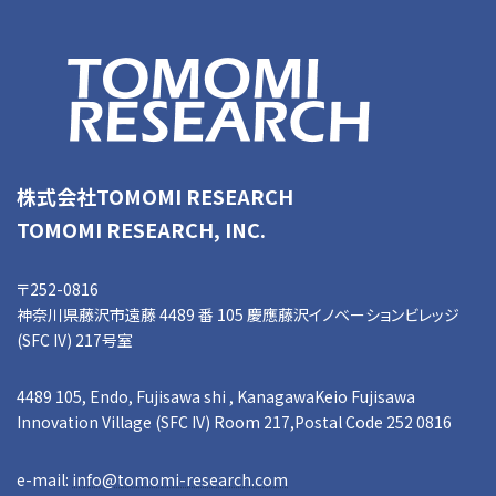
株式会社TOMOMI RESEARCH
TOMOMI RESEARCH, INC.
〒252-0816
神奈川県藤沢市遠藤 4489 番 105 慶應藤沢イノベーションビレッジ
(SFC IV) 217号室
4489 105, Endo, Fujisawa shi , KanagawaKeio Fujisawa
Innovation Village (SFC IV) Room 217,Postal Code 252 0816
e-mail:
info@tomomi-research.com