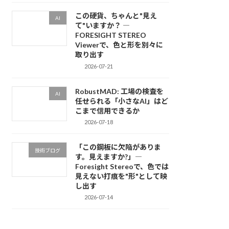
この硬貨、ちゃんと"見え
AI
て"いますか？ ―
FORESIGHT STEREO
Viewerで、色と形を別々に
取り出す
2026-07-21
RobustMAD: 工場の検査を
AI
任せられる「小さなAI」はど
こまで信用できるか
2026-07-18
「この鋼板に欠陥がありま
技術ブログ
す。見えますか?」―
Foresight Stereoで、色では
見えない打痕を"形"として映
し出す
2026-07-14