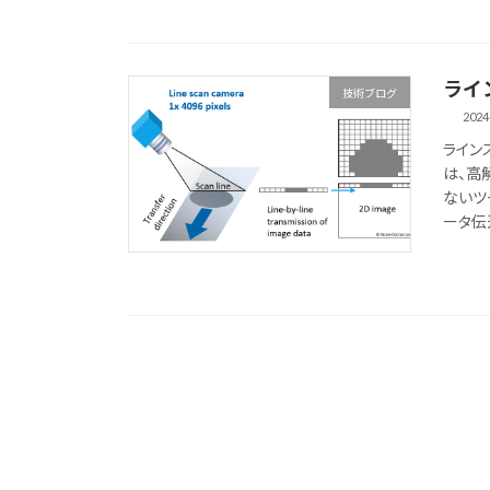
ライ
技術ブログ
2024
ライン
は、高
ないツ
ータ伝送