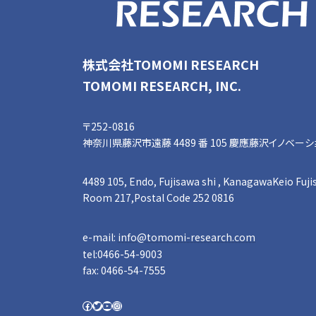
株式会社TOMOMI RESEARCH
TOMOMI RESEARCH, INC.
〒252-0816
神奈川県藤沢市遠藤 4489 番 105 慶應藤沢イノベーションビ
4489 105, Endo, Fujisawa shi , KanagawaKeio Fujis
Room 217,Postal Code 252 0816
e-mail:
info@tomomi-research.com
tel:0466-54-9003
fax: 0466-54-7555