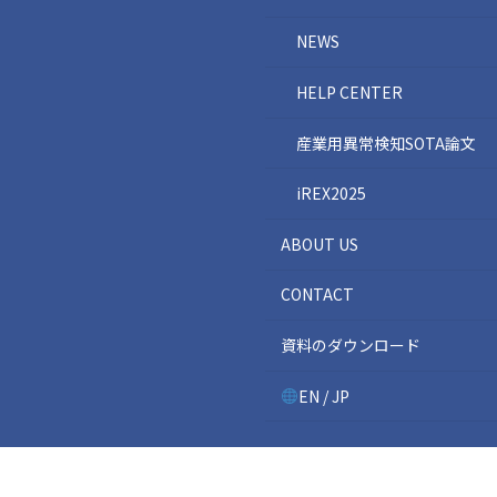
NEWS
HELP CENTER
産業用異常検知SOTA論文
iREX2025
ABOUT US
CONTACT
資料のダウンロード
EN / JP
Copyright © TOMOMI RESEARCH All Rights Re