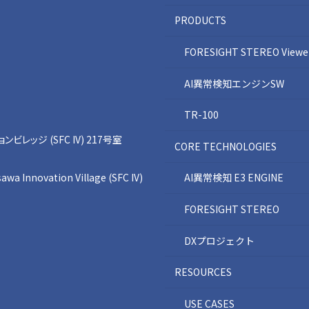
PRODUCTS
FORESIGHT STEREO Viewe
AI異常検知エンジンSW
TR-100
レッジ (SFC IV) 217号室
CORE TECHNOLOGIES
awa Innovation Village (SFC IV)
AI異常検知 E3 ENGINE
FORESIGHT STEREO
DXプロジェクト
RESOURCES
USE CASES