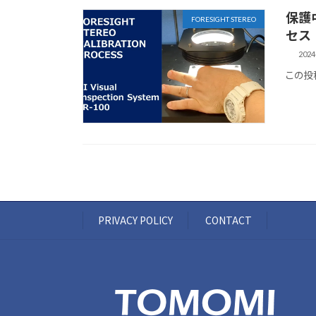
保護中
FORESIGHT STEREO
セス
2024
この投
PRIVACY POLICY
CONTACT