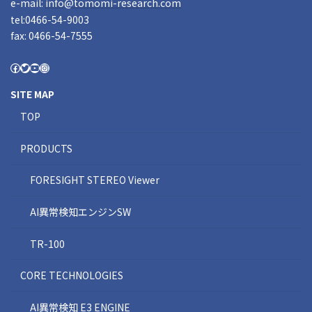
e-mail:
info@tomomi-research.com
tel:0466-54-9003
fax: 0466-54-7555
SITE MAP
TOP
PRODUCTS
FORESIGHT STEREO Viewer
AI異常検知エンジンSW
TR-100
CORE TECHNOLOGIES
AI異常検知 E3 ENGINE