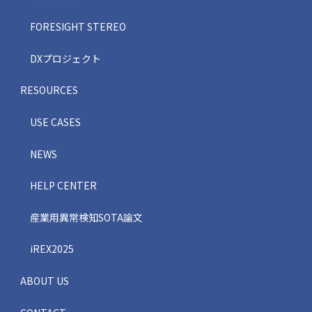
FORESIGHT STEREO
DXプロジェクト
RESOURCES
USE CASES
NEWS
HELP CENTER
産業用異常検知SOTA論文
iREX2025
ABOUT US