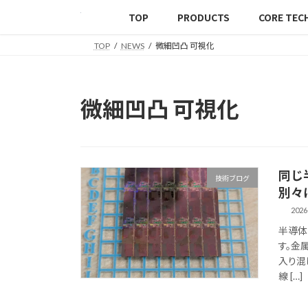
TOP
PRODUCTS
CORE TEC
TOP
NEWS
微細凹凸 可視化
微細凹凸 可視化
同じ
技術ブログ
別々
2026
半導体
す。金
入り混
線 […]