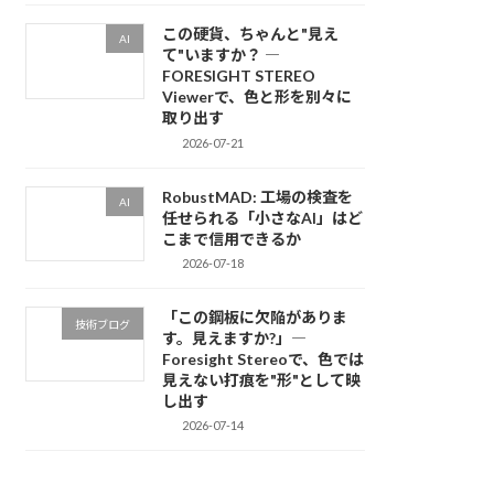
この硬貨、ちゃんと"見え
AI
て"いますか？ ―
FORESIGHT STEREO
Viewerで、色と形を別々に
取り出す
2026-07-21
RobustMAD: 工場の検査を
AI
任せられる「小さなAI」はど
こまで信用できるか
2026-07-18
「この鋼板に欠陥がありま
技術ブログ
す。見えますか?」―
Foresight Stereoで、色では
見えない打痕を"形"として映
し出す
2026-07-14