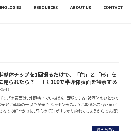
HNOLOGIES
RESOURCES
ABOUT US
CONTACT
半導体チップを1回撮るだけで、「色」と「形」を
に見られたら？ ― TR-100で半導体表面を観察する
-06-16
チップの表面は、外観検査でいちばん「目移りする」被写体のひとつで
属光沢に薄膜の干渉色が乗り、シャボン玉のように紫・緑・赤・青・黄が
じる――その鮮やかさに、肝心の「形」がすっかり紛れてしまうからです。配
続きを読む