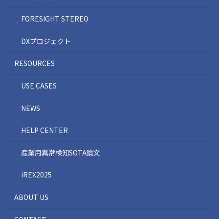
FORESIGHT STEREO
DXプロジェクト
RESOURCES
USE CASES
NEWS
HELP CENTER
産業用異常検知SOTA論文
iREX2025
ABOUT US