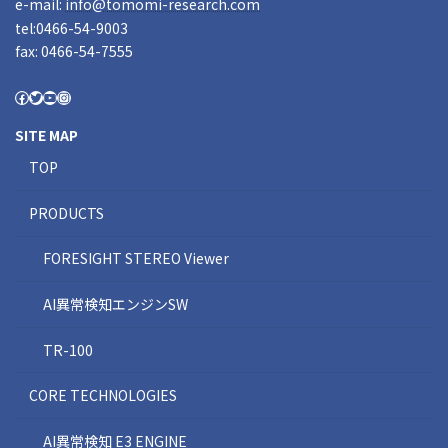
e-mail:
info@tomomi-research.com
tel:0466-54-9003
fax: 0466-54-7555
SITE MAP
TOP
PRODUCTS
FORESIGHT STEREO Viewer
AI異常検知エンジンSW
TR-100
CORE TECHNOLOGIES
AI異常検知 E3 ENGINE