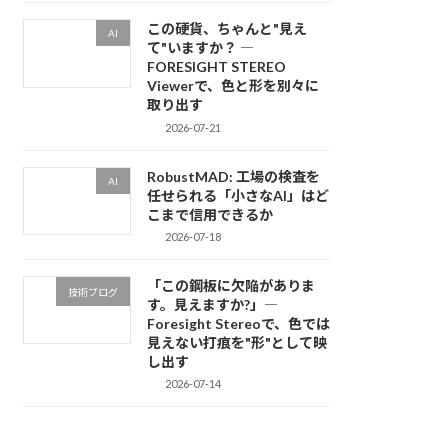
この硬貨、ちゃんと"見え
AI
て"いますか？ ―
FORESIGHT STEREO
Viewerで、色と形を別々に
取り出す
2026-07-21
RobustMAD: 工場の検査を
AI
任せられる「小さなAI」はど
こまで信用できるか
2026-07-18
「この鋼板に欠陥がありま
技術ブログ
す。見えますか?」―
Foresight Stereoで、色では
見えない打痕を"形"として映
し出す
2026-07-14