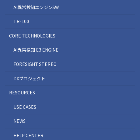
AI異常検知エンジンSW
TR-100
CORE TECHNOLOGIES
AI異常検知 E3 ENGINE
FORESIGHT STEREO
DXプロジェクト
RESOURCES
USE CASES
NEWS
HELP CENTER