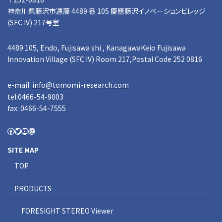
神奈川県藤沢市遠藤 4489 番 105 慶應藤沢イノベーションビレッジ
(SFC IV) 217号室
4489 105, Endo, Fujisawa shi , KanagawaKeio Fujisawa
Innovation Village (SFC IV) Room 217,Postal Code 252 0816
e-mail:
info@tomomi-research.com
tel:0466-54-9003
fax: 0466-54-7555
SITE MAP
TOP
PRODUCTS
FORESIGHT STEREO Viewer