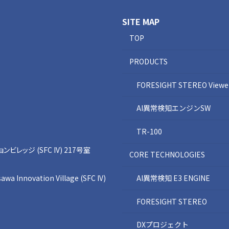
SITE MAP
TOP
PRODUCTS
FORESIGHT STEREO Viewe
AI異常検知エンジンSW
TR-100
レッジ (SFC IV) 217号室
CORE TECHNOLOGIES
awa Innovation Village (SFC IV)
AI異常検知 E3 ENGINE
FORESIGHT STEREO
DXプロジェクト