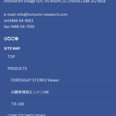
Innovation Village (SFC IV) Room 217,Postal Code 252 0816
e-mail:
info@tomomi-research.com
tel:0466-54-9003
fax: 0466-54-7555
SITE MAP
TOP
PRODUCTS
FORESIGHT STEREO Viewer
AI異常検知エンジンSW
TR-100
CORE TECHNOLOGIES