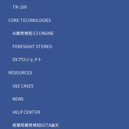
TR-100
CORE TECHNOLOGIES
AI異常検知 E3 ENGINE
FORESIGHT STEREO
DXプロジェクト
RESOURCES
USE CASES
NEWS
HELP CENTER
産業用異常検知SOTA論文