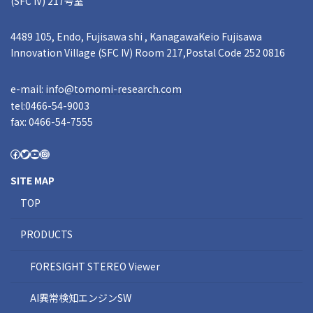
(SFC IV) 217号室
4489 105, Endo, Fujisawa shi , KanagawaKeio Fujisawa
Innovation Village (SFC IV) Room 217,Postal Code 252 0816
e-mail:
info@tomomi-research.com
tel:0466-54-9003
fax: 0466-54-7555
SITE MAP
TOP
PRODUCTS
FORESIGHT STEREO Viewer
AI異常検知エンジンSW