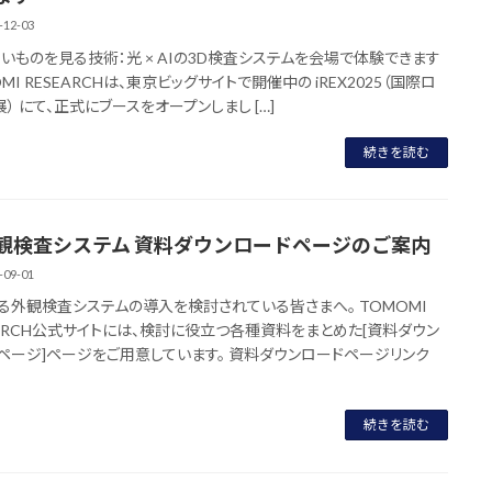
-12-03
えないものを見る技術：光 × AIの3D検査システムを会場で体験できます ――
MI RESEARCHは、東京ビッグサイトで開催中の iREX2025（国際ロ
） にて、正式にブースをオープンしまし […]
続きを読む
外観検査システム 資料ダウンロードページのご案内
-09-01
よる外観検査システムの導入を検討されている皆さまへ。 TOMOMI
EARCH公式サイトには、検討に役立つ各種資料をまとめた[資料ダウン
ページ]ページをご用意しています。 資料ダウンロードページリンク
続きを読む