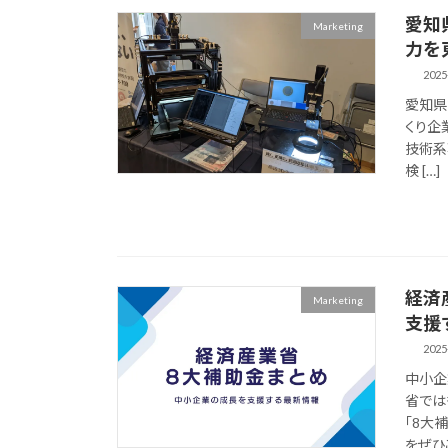
愛知
Marketing
力を
2025
愛知県
くり企
技術系
検 […]
経済
Marketing
支援
2025
中小企
省では
「8大
をぜひご