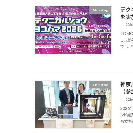
テク
Marketing
を実
2026
TOMO
し、技
では、
神奈
Marketing
（参
2026
202
ンド認
お立ち寄