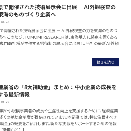
県で開催された技術展示会に出展 ― AI外観検査の
東海のものづくり企業へ
-04-23
で開催された技術展示会に出展 ― AI外観検査の力を東海のものづ
業へ このたび、TOMOMI RESEARCHは、東海地方に拠点を置くある
専門商社様が主催する招待制の展示会に出展し、当社の最新AI外観
続きを読む
産業省の「8大補助金」まとめ：中小企業の成長を
する最新情報
-01-22
業や小規模事業者の成長や生産性向上を支援するために、経済産業
多くの補助金制度が提供されています。本記事では、特に注目すべき
補助金」の概要をご紹介します。新たな挑戦をサポートするための情報
活用くだ […]