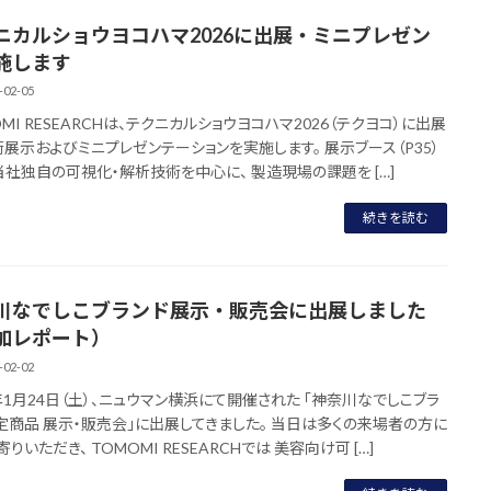
ニカルショウヨコハマ2026に出展・ミニプレゼン
施します
-02-05
MI RESEARCHは、テクニカルショウヨコハマ2026（テクヨコ）に出展
術展示およびミニプレゼンテーションを実施します。 展示ブース（P35）
当社独自の可視化・解析技術を中心に、 製造現場の課題を […]
続きを読む
川なでしこブランド展示・販売会に出展しました
加レポート）
-02-02
6年1月24日（土）、ニュウマン横浜にて開催された 「神奈川なでしこブラ
定商品 展示・販売会」に出展してきました。 当日は多くの来場者の方に
りいただき、 TOMOMI RESEARCHでは 美容向け可 […]