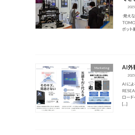
2025
―― 見
TOMO
ボット展
AI
Marketing
2025
AIに
RES
ロード
[…]