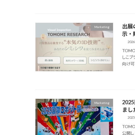
出展
Marketing
示・販
2026
TOMO
しこブ
向け可視
202
Marketing
まし
2025
TOMO
公開しま