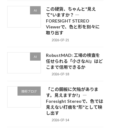
この硬貨、ちゃんと"見え
AI
て"いますか？ ―
FORESIGHT STEREO
Viewerで、色と形を別々に
取り出す
2026-07-21
RobustMAD: 工場の検査を
AI
任せられる「小さなAI」はど
こまで信用できるか
2026-07-18
「この鋼板に欠陥がありま
技術ブログ
す。見えますか?」―
Foresight Stereoで、色では
見えない打痕を"形"として映
し出す
2026-07-14