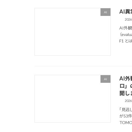
AI
AI
2026
AI外
（eva
F1 と
AI
AI
ロ」
開し
2026
「見逃し
が53件
TOMO