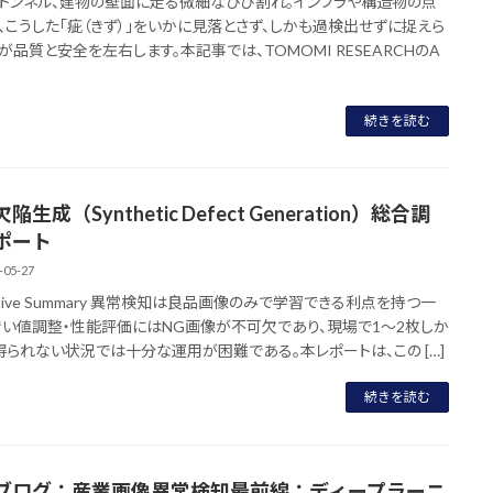
トンネル、建物の壁面に走る微細なひび割れ。インフラや構造物の点
、こうした「疵（きず）」をいかに見落とさず、しかも過検出せずに捉えら
が品質と安全を左右します。本記事では、TOMOMI RESEARCHのA
続きを読む
陥生成（Synthetic Defect Generation）総合調
ポート
-05-27
utive Summary 異常検知は良品画像のみで学習できる利点を持つ一
きい値調整・性能評価にはNG画像が不可欠であり、現場で1〜2枚しか
得られない状況では十分な運用が困難である。本レポートは、この […]
続きを読む
ブログ：産業画像異常検知最前線：ディープラーニ