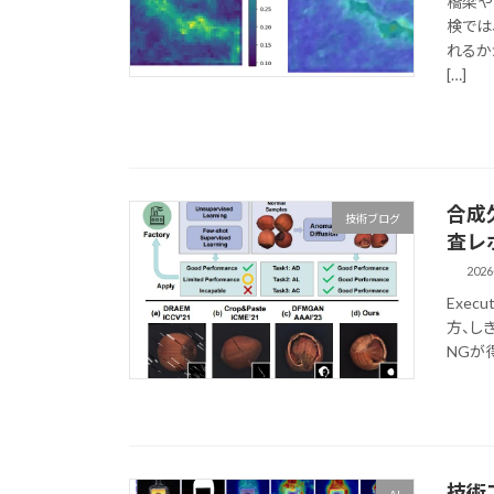
橋梁や
検では
れるか
[…]
合成欠
技術ブログ
査レ
2026
Exec
方、し
NGが
技術