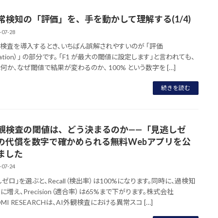
異常検知の「評価」を、手を動かして理解する(1/4)
-07-28
観検査を導入するとき、いちばん誤解されやすいのが 「評価
luation）」 の部分です。 「F1 が最大の閾値に設定します」と言われても、
は何か、なぜ閾値で結果が変わるのか、 100% という数字を […]
続きを読む
外観検査の閾値は、どう決まるのか——「見逃しゼ
の代償を数字で確かめられる無料Webアプリを公
ました
-07-24
ゼロ」を選ぶと、Recall（検出率）は100%になります。同時に、過検知
に増え、Precision（適合率）は65%まで下がります。株式会社
MI RESEARCHは、AI外観検査における異常スコ […]