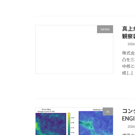
真上
NEWS
観察装
2026
株式会
凸を三
中核と
成 […]
コン
AI
EN
2026