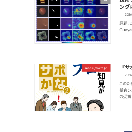
AI
ング
2026
原題: De
Guoyan
『サ
media_coverage
2026
このた
検査シ
の受賞