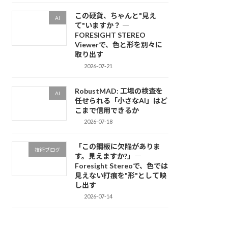
この硬貨、ちゃんと"見え
AI
て"いますか？ ―
FORESIGHT STEREO
Viewerで、色と形を別々に
取り出す
2026-07-21
RobustMAD: 工場の検査を
AI
任せられる「小さなAI」はど
こまで信用できるか
2026-07-18
「この鋼板に欠陥がありま
技術ブログ
す。見えますか?」―
Foresight Stereoで、色では
見えない打痕を"形"として映
し出す
2026-07-14