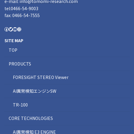
e-mail:
info@tomomi-research.com
tel:0466-54-9003
fax: 0466-54-7555
SITE MAP
TOP
PRODUCTS
FORESIGHT STEREO Viewer
AI異常検知エンジンSW
TR-100
CORE TECHNOLOGIES
AI異常検知 E3 ENGINE