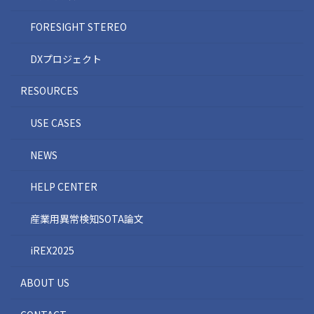
FORESIGHT STEREO
DXプロジェクト
RESOURCES
USE CASES
NEWS
HELP CENTER
産業用異常検知SOTA論文
iREX2025
ABOUT US