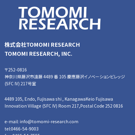
株式会社TOMOMI RESEARCH
TOMOMI RESEARCH, INC.
〒252-0816
神奈川県藤沢市遠藤 4489 番 105 慶應藤沢イノベーションビレッジ
(SFC IV) 217号室
4489 105, Endo, Fujisawa shi , KanagawaKeio Fujisawa
Innovation Village (SFC IV) Room 217,Postal Code 252 0816
e-mail:
info@tomomi-research.com
tel:0466-54-9003