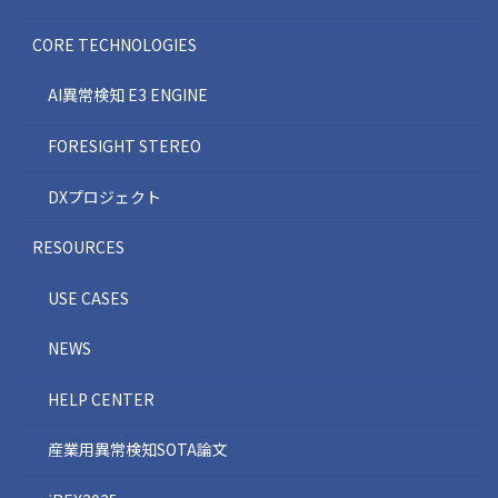
CORE TECHNOLOGIES
AI異常検知 E3 ENGINE
FORESIGHT STEREO
DXプロジェクト
RESOURCES
USE CASES
NEWS
HELP CENTER
産業用異常検知SOTA論文