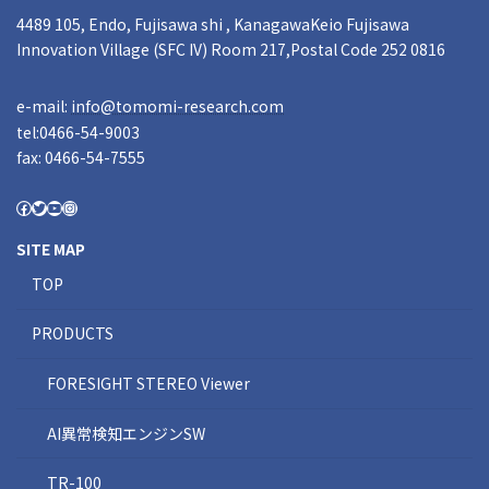
4489 105, Endo, Fujisawa shi , KanagawaKeio Fujisawa
Innovation Village (SFC IV) Room 217,Postal Code 252 0816
e-mail:
info@tomomi-research.com
tel:0466-54-9003
fax: 0466-54-7555
SITE MAP
TOP
PRODUCTS
FORESIGHT STEREO Viewer
AI異常検知エンジンSW
TR-100