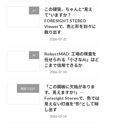
この硬貨、ちゃんと"見え
AI
て"いますか？ ―
FORESIGHT STEREO
Viewerで、色と形を別々に
取り出す
2026-07-21
RobustMAD: 工場の検査を
AI
任せられる「小さなAI」はど
こまで信用できるか
2026-07-18
「この鋼板に欠陥がありま
技術ブログ
す。見えますか?」―
Foresight Stereoで、色では
見えない打痕を"形"として映
し出す
2026-07-14