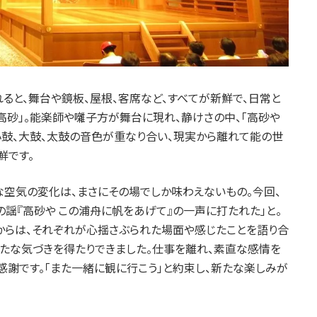
ると、舞台や鏡板、屋根、客席など、すべてが新鮮で、日常と
高砂」。能楽師や囃子方が舞台に現れ、静けさの中、「高砂や
小鼓、大鼓、太鼓の音色が重なり合い、現実から離れて能の世
鮮です。
空気の変化は、まさにその場でしか味わえないもの。今回、
謡『高砂や この浦舟に帆をあげて』の一声に打たれた」と。
こからは、それぞれが心揺さぶられた場面や感じたことを語り合
新たな気づきを得たりできました。仕事を離れ、素直な感情を
感謝です。「また一緒に観に行こう」と約束し、新たな楽しみが