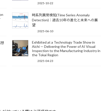
2025-10-22
on
時系列異常検知(Time Series Anomaly
r
Detection)：過去10年の進化と未来への展
望
2025-06-10
Exhibited at a Technology Trade Show in
感想
Aichi — Delivering the Power of AI Visual
Inspection to the Manufacturing Industry in
the Tokai Region
2025-04-23