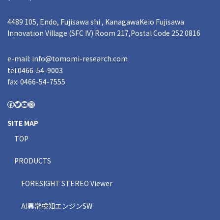
4489 105, Endo, Fujisawa shi , KanagawaKeio Fujisawa
Innovation Village (SFC IV) Room 217,Postal Code 252 0816
e-mail:
info@tomomi-research.com
tel:0466-54-9003
fax: 0466-54-7555
SITE MAP
TOP
PRODUCTS
FORESIGHT STEREO Viewer
AI異常検知エンジンSW