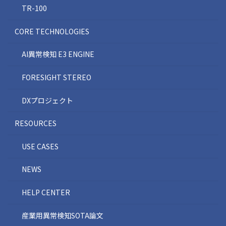
TR-100
CORE TECHNOLOGIES
AI異常検知 E3 ENGINE
FORESIGHT STEREO
DXプロジェクト
RESOURCES
USE CASES
NEWS
HELP CENTER
産業用異常検知SOTA論文