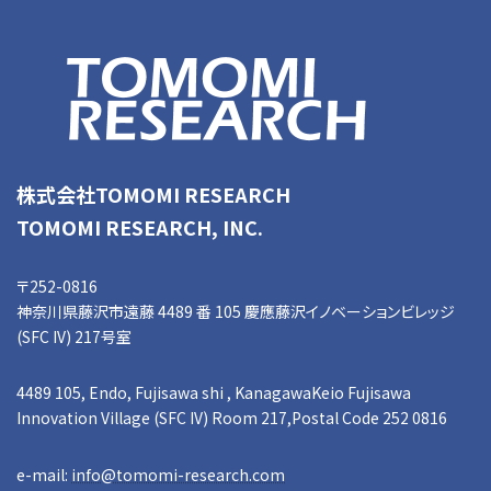
株式会社TOMOMI RESEARCH
TOMOMI RESEARCH, INC.
〒252-0816
神奈川県藤沢市遠藤 4489 番 105 慶應藤沢イノベーションビレッジ
(SFC IV) 217号室
4489 105, Endo, Fujisawa shi , KanagawaKeio Fujisawa
Innovation Village (SFC IV) Room 217,Postal Code 252 0816
e-mail:
info@tomomi-research.com